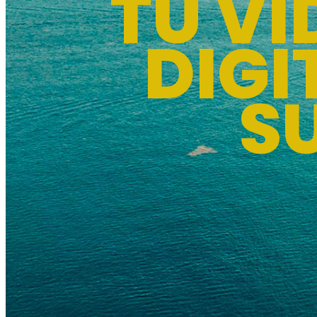
TU V
DIGI
S