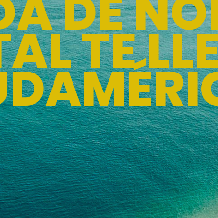
IDA DE N
TAL TE LL
UDAMÉRI