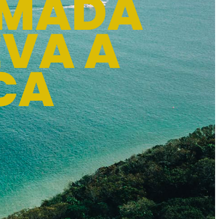
ÓMADA
EVA A
CA